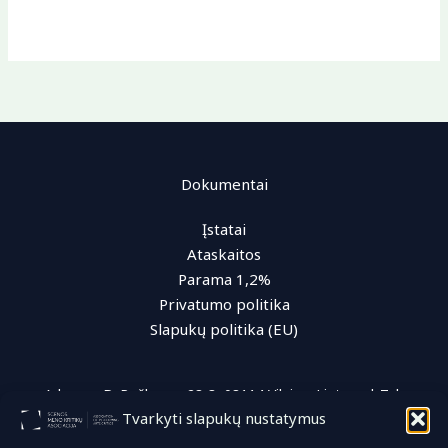
Dokumentai
Įstatai
Ataskaitos
Parama 1,2%
Privatumo politika
Slapukų politika (EU)
Adresas: D. Poškos g. 28-3, 08114 Vilnius, Lietuva | Tel.:
Tvarkyti slapukų nustatymus
+370 (616) 96 622 | El. paštas: info@smka.lt