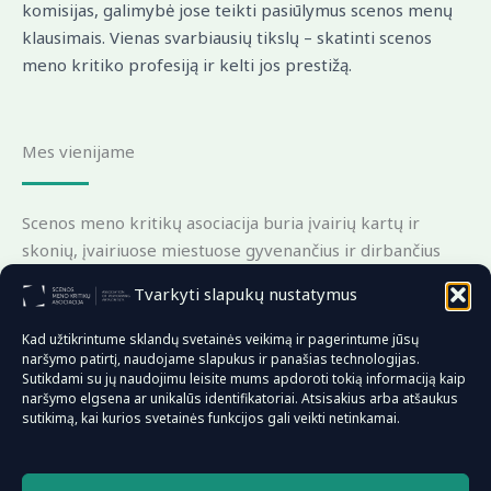
komisijas, galimybė jose teikti pasiūlymus scenos menų
klausimais. Vienas svarbiausių tikslų – skatinti scenos
meno kritiko profesiją ir kelti jos prestižą.
Mes vienijame
Scenos meno kritikų asociacija buria įvairių kartų ir
skonių, įvairiuose miestuose gyvenančius ir dirbančius
scenos meno kritikus. Tarp asociacijos narių yra įvairių
Tvarkyti slapukų nustatymus
šalyje teikiamų premijų laureatai, kritikai, rašantys
daugiau kaip pusę amžiaus, bet ir tie, kurių pirmas
Kad užtikrintume sklandų svetainės veikimą ir pagerintume jūsų
rašinys pasirodė prieš penketą metų. Sąrašas
naršymo patirtį, naudojame slapukus ir panašias technologijas.
Sutikdami su jų naudojimu leisite mums apdoroti tokią informaciją kaip
atnaujinamas kasmet, nes narių vis daugėja.
naršymo elgsena ar unikalūs identifikatoriai. Atsisakius arba atšaukus
sutikimą, kai kurios svetainės funkcijos gali veikti netinkamai.