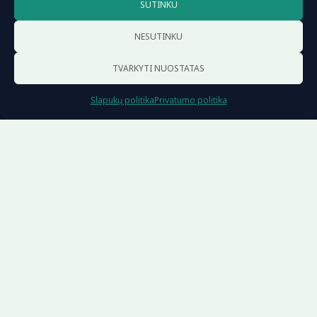
SUTINKU
Dokumentai
NESUTINKU
Įstatai
TVARKYTI NUOSTATAS
Ataskaitos
Parama 1,2%
Slapukų politika
Privatumo politika
Privatumo politika
Slapukų politika (EU)
Adresas: D. Poškos g. 28-3, 08114 Vilnius, Lietuva | Tel.:
+370 (616) 96 622 | El. paštas: info@smka.lt
© 2026 Scenos meno kritikų asociacija
Sprendimas:
anusauskas.com