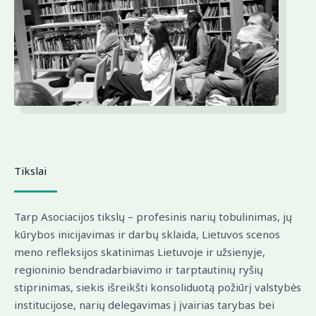
Tikslai
Tarp Asociacijos tikslų – profesinis narių tobulinimas, jų
kūrybos inicijavimas ir darbų sklaida, Lietuvos scenos
meno refleksijos skatinimas Lietuvoje ir užsienyje,
regioninio bendradarbiavimo ir tarptautinių ryšių
stiprinimas, siekis išreikšti konsoliduotą požiūrį valstybės
institucijose, narių delegavimas į įvairias tarybas bei