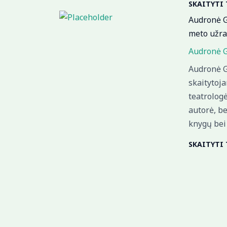
SKAITYTI
Audronė G
meto užra
Audronė G
Audronė G
skaitytoj
teatrolog
autorė, be
knygų bei 
SKAITYTI