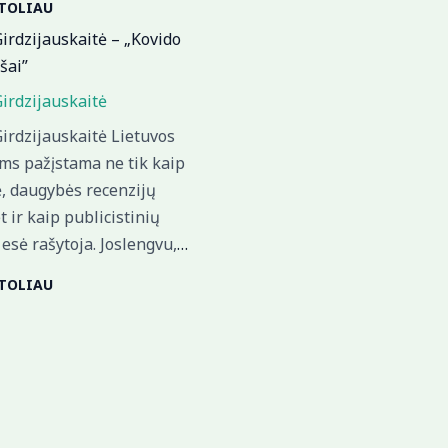
 TOLIAU
irdzijauskaitė – „Kovido
šai”
irdzijauskaitė
irdzijauskaitė Lietuvos
ams pažįstama ne tik kaip
ė, daugybės recenzijų
t ir kaip publicistinių
esė rašytoja. Joslengvu,
…
 TOLIAU