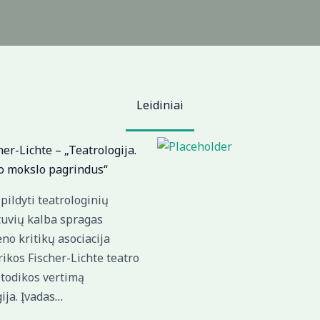
Leidiniai
her-Lichte – „Teatrologija.
io mokslo pagrindus“
ildyti teatrologinių
tuvių kalba spragas
no kritikų asociacija
rikos Fischer-Lichte teatro
todikos vertimą
ija. Įvadas
…