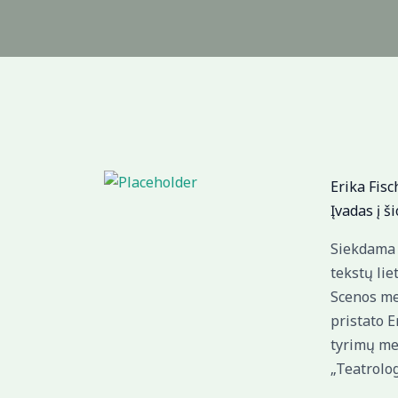
Erika Fisc
Įvadas į š
Siekdama p
tekstų lie
Scenos me
pristato E
tyrimų me
„Teatrolog