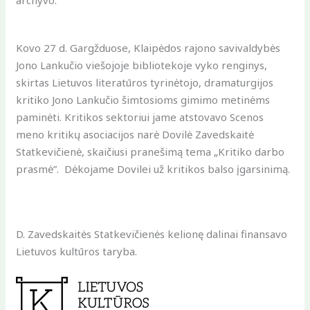
archyvo.
Kovo 27 d. Gargžduose, Klaipėdos rajono savivaldybės
Jono Lankučio viešojoje bibliotekoje vyko renginys,
skirtas Lietuvos literatūros tyrinėtojo, dramaturgijos
kritiko Jono Lankučio šimtosioms gimimo metinėms
paminėti. Kritikos sektoriui jame atstovavo Scenos
meno kritikų asociacijos narė Dovilė Zavedskaitė
Statkevičienė, skaičiusi pranešimą tema „Kritiko darbo
prasmė”. Dėkojame Dovilei už kritikos balso įgarsinimą.
D. Zavedskaitės Statkevičienės kelionę dalinai finansavo
Lietuvos kultūros taryba.