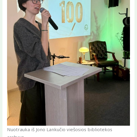
Nuotrauka iš Jono Lankučio viešosios bibliotekos