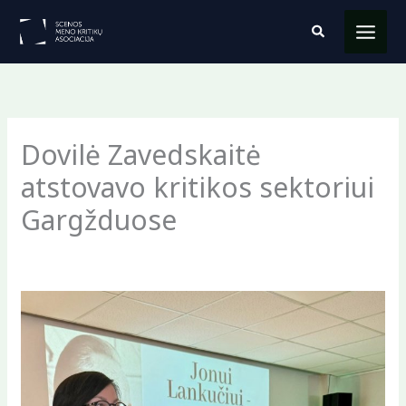
Pereiti
Paieška
prie
turinio
Dovilė Zavedskaitė
atstovavo kritikos sektoriui
Gargžduose