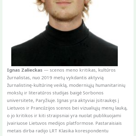
Ignas Zalieckas
— scenos meno kritikas, kultūros
žurnalistas, nuo 2019 metų vykdantis aktyvią
žurnalistinę-kultūrinę veiklą, moderniųjų humanitarinių
mokslų ir literatūros studijas baigė Sorbonos
universitete, Paryžiuje. Ignas yra aktyviai įsitraukęs į
Lietuvos ir Prancūzijos scenos bei vizualiųjų menų lauką,
o jo kritikos ir kiti straipsniai yra nuolat publikuojami
įvairiuose Lietuvos medijos platformose. Pastaraisiais
metais dirba radijo LRT Klasika korespondentu