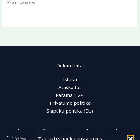
Prancūzijoje.
Dokumentai
Įstatai
Ataskaitos
Parama 1,2%
Privatumo politika
Slapukų politika (EU)
Adresas: D. Poškos g. 28-3, 08114 Vilnius, Lietuva | Tel.:
Tvarkyti slapukų nustatymus
+370 (616) 96 622 | El. paštas: info@smka.lt