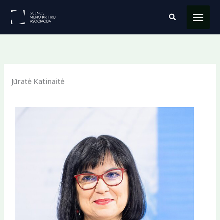
Pereiti
Paieška
prie
turinio
Jūratė Katinaitė