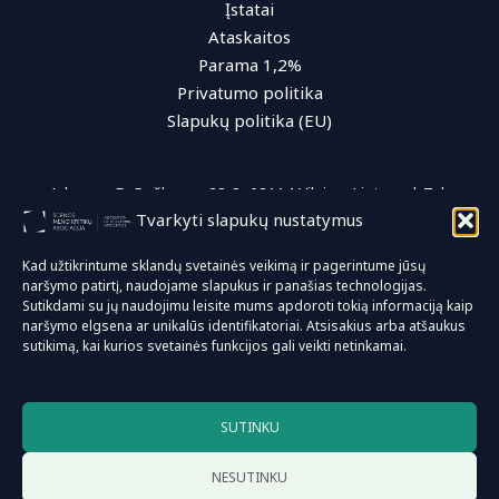
Įstatai
Ataskaitos
Parama 1,2%
Privatumo politika
Slapukų politika (EU)
Adresas: D. Poškos g. 28-3, 08114 Vilnius, Lietuva | Tel.:
Tvarkyti slapukų nustatymus
+370 (616) 96 622 | El. paštas: info@smka.lt
Kad užtikrintume sklandų svetainės veikimą ir pagerintume jūsų
naršymo patirtį, naudojame slapukus ir panašias technologijas.
© 2026 Scenos meno kritikų asociacija
Sutikdami su jų naudojimu leisite mums apdoroti tokią informaciją kaip
naršymo elgsena ar unikalūs identifikatoriai. Atsisakius arba atšaukus
sutikimą, kai kurios svetainės funkcijos gali veikti netinkamai.
Sprendimas:
anusauskas.com
SUTINKU
NESUTINKU