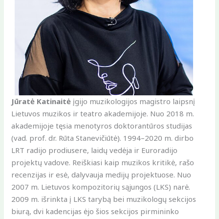
Jūratė Katinaitė
įgijo muzikologijos magistro laipsnį
Lietuvos muzikos ir teatro akademijoje. Nuo 2018 m.
akademijoje tęsia menotyros doktorantūros studijas
(vad. prof. dr. Rūta Stanevičiūtė). 1994–2020 m. dirbo
LRT radijo prodiusere, laidų vedėja ir Euroradijo
projektų vadove. Reiškiasi kaip muzikos kritikė, rašo
recenzijas ir esė, dalyvauja medijų projektuose. Nuo
2007 m. Lietuvos kompozitorių sąjungos (LKS) narė.
2009 m. išrinkta į LKS tarybą bei muzikologų sekcijos
biurą, dvi kadencijas ėjo šios sekcijos pirmininko