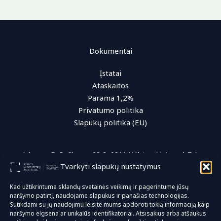
Dokumentai
Įstatai
Ataskaitos
Parama 1,2%
Privatumo politika
Slapukų politika (EU)
Adresas: D. Poškos g. 28-3, 08114 Vilnius, Lietuva | Tel.:
Tvarkyti slapukų nustatymus
+370 (616) 96 622 | El. paštas: info@smka.lt
Kad užtikrintume sklandų svetainės veikimą ir pagerintume jūsų
naršymo patirtį, naudojame slapukus ir panašias technologijas.
© 2026 Scenos meno kritikų asociacija
Sutikdami su jų naudojimu leisite mums apdoroti tokią informaciją kaip
naršymo elgsena ar unikalūs identifikatoriai. Atsisakius arba atšaukus