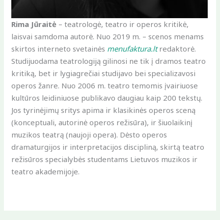
Rima Jūraitė
– teatrologė, teatro ir operos kritikė,
laisvai samdoma autorė. Nuo 2019 m. – scenos menams
skirtos interneto svetainės
menufaktura.lt
redaktorė.
Studijuodama teatrologiją gilinosi ne tik į dramos teatro
kritiką, bet ir lygiagrečiai studijavo bei specializavosi
operos žanre. Nuo 2006 m. teatro temomis įvairiuose
kultūros leidiniuose publikavo daugiau kaip 200 tekstų.
Jos tyrinėjimų sritys apima ir klasikinės operos sceną
(konceptuali, autorinė operos režisūra), ir šiuolaikinį
muzikos teatrą (naujoji opera). Dėsto operos
dramaturgijos ir interpretacijos discipliną, skirtą teatro
režisūros specialybės studentams Lietuvos muzikos ir
teatro akademijoje.