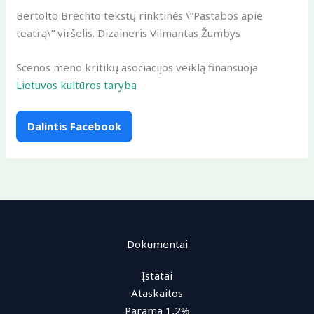
Bertolto Brechto tekstų rinktinės \”Pastabos apie
teatrą\” viršelis. Dizaineris Vilmantas Žumbys
Scenos meno kritikų asociacijos veiklą finansuoja
Lietuvos kultūros taryba
Dalintis Facebook
Dokumentai
Įstatai
Ataskaitos
Parama 1,2%