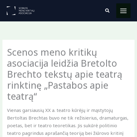
Pereiti
Paieška
prie
turinio
Scenos meno kritikų
asociacija leidžia Bretolto
Brechto tekstų apie teatrą
rinktinę „Pastabos apie
teatrą“
Vienas garsiausių XX a. teatro kūrėjų ir mąstytojų
Bertoltas Brechtas buvo ne tik režisierius, dramaturgas,
poetas, bet ir teatro teoretikas. Jis sukūrė politinio
teatro pagrindus aprašančią teoriją bei žiūrovo kritinį