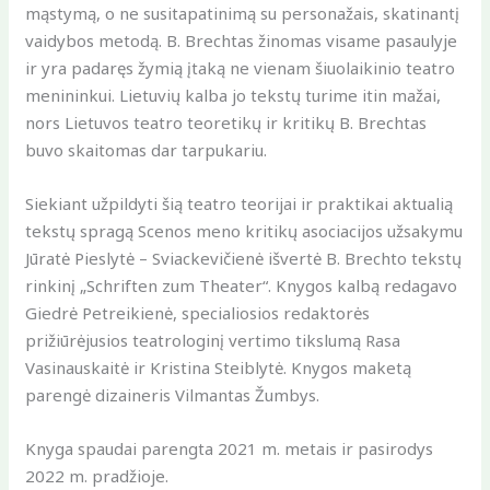
mąstymą, o ne susitapatinimą su personažais, skatinantį
vaidybos metodą. B. Brechtas žinomas visame pasaulyje
ir yra padaręs žymią įtaką ne vienam šiuolaikinio teatro
menininkui. Lietuvių kalba jo tekstų turime itin mažai,
nors Lietuvos teatro teoretikų ir kritikų B. Brechtas
buvo skaitomas dar tarpukariu.
Siekiant užpildyti šią teatro teorijai ir praktikai aktualią
tekstų spragą Scenos meno kritikų asociacijos užsakymu
Jūratė Pieslytė – Sviackevičienė išvertė B. Brechto tekstų
rinkinį „Schriften zum Theater“. Knygos kalbą redagavo
Giedrė Petreikienė, specialiosios redaktorės
prižiūrėjusios teatrologinį vertimo tikslumą Rasa
Vasinauskaitė ir Kristina Steiblytė. Knygos maketą
parengė dizaineris Vilmantas Žumbys.
Knyga spaudai parengta 2021 m. metais ir pasirodys
2022 m. pradžioje.