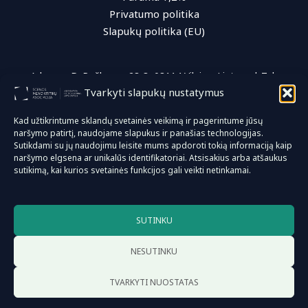
Privatumo politika
Slapukų politika (EU)
Adresas: D. Poškos g. 28-3, 08114 Vilnius, Lietuva | Tel.:
Tvarkyti slapukų nustatymus
+370 (616) 96 622 | El. paštas: info@smka.lt
Kad užtikrintume sklandų svetainės veikimą ir pagerintume jūsų
naršymo patirtį, naudojame slapukus ir panašias technologijas.
© 2026 Scenos meno kritikų asociacija
Sutikdami su jų naudojimu leisite mums apdoroti tokią informaciją kaip
naršymo elgsena ar unikalūs identifikatoriai. Atsisakius arba atšaukus
sutikimą, kai kurios svetainės funkcijos gali veikti netinkamai.
Sprendimas:
anusauskas.com
SUTINKU
NESUTINKU
TVARKYTI NUOSTATAS