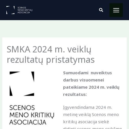
Pereiti
Paieška
prie
turinio
SMKA 2024 m. veiklų
rezultatų pristatymas
Sumuodami nuveiktu
s
darbus visuomenei
pateikiame 2024 m. veiklų
rezultatus:
Įgyvendindama 2024 m.
metinę veiklą Scenos meno
kritikų asociacija siekė
didinti scenos meno reikšmę