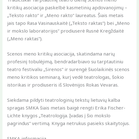
kritikų asociacija paskelbė kasmetinių apdovanojimų –
„Teksto rakto“ ir „Meno rakto“ laureatus. Šiais metais
jais tapo Rasa Vasinauskaitė („Teksto raktas“) bei „Meno
ir mokslo laboratorijos“ prodiuserė Rusnė Kregždaitė
(„Meno raktas“).
Scenos meno kritikų asociacija, skatindama narių
profesinį tobulėjimą, bendradarbiavo su tarptautiniu
teatro festivaliu „Sirenos“ ir surengė šiuolaikinės scenos
meno kritikos seminarą, kurį vedė teatrologas, šokio
istorikas ir prodiuseris iš Slovėnijos Rokas Vevaras.
Siekdama pildyti teatrologinių tekstų lietuvių kalba
spragas SMKA šiais metais baigė rengti Erika Fischer-
Lichte knygos „Teatrologija. Įvadas į šio mokslo
pagrindus“ vertimą. Knyga netrukus pasieks skaitytojus.
SMKA informacija