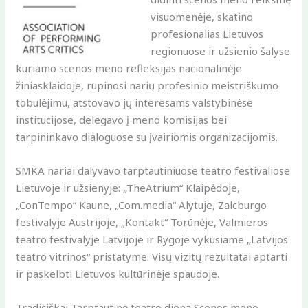
visuomenėje, skatino
profesionalias Lietuvos
regionuose ir užsienio šalyse
kuriamo scenos meno refleksijas nacionalinėje
žiniasklaidoje, rūpinosi narių profesinio meistriškumo
tobulėjimu, atstovavo jų interesams valstybinėse
institucijose, delegavo į meno komisijas bei
tarpininkavo dialoguose su įvairiomis organizacijomis.
SMKA nariai dalyvavo tarptautiniuose teatro festivaliose
Lietuvoje ir užsienyje: „TheAtrium“ Klaipėdoje,
„ConTempo“ Kaune, „Com.media“ Alytuje, Zalcburgo
festivalyje Austrijoje, „Kontakt“ Torūnėje, Valmieros
teatro festivalyje Latvijoje ir Rygoje vykusiame „Latvijos
teatro vitrinos“ pristatyme. Visų vizitų rezultatai aptarti
ir paskelbti Lietuvos kultūrinėje spaudoje.
Tradiciškai Tarptautinę teatro dieną Scenos meno