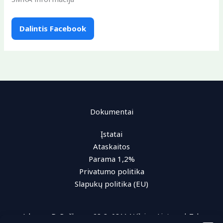
Dalintis Facebook
Dokumentai
Įstatai
Ataskaitos
Parama 1,2%
Privatumo politika
Slapukų politika (EU)
Adresas: D. Poškos g. 28-3, 08114 Vilnius, Lietuva | Tel.: