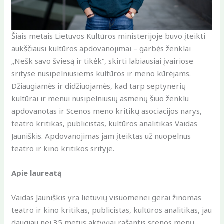
Šiais metais Lietuvos Kultūros ministerijoje buvo įteikti
aukščiausi kultūros apdovanojimai – garbės ženklai
„Nešk savo šviesą ir tikėk“, skirti labiausiai įvairiose
srityse nusipelniusiems kultūros ir meno kūrėjams.
Džiaugiamės ir didžiuojamės, kad tarp septynerių
kultūrai ir menui nusipelniusių asmenų šiuo ženklu
apdovanotas ir Scenos meno kritikų asociacijos narys,
teatro kritikas, publicistas, kultūros analitikas Vaidas
Jauniškis. Apdovanojimas jam įteiktas už nuopelnus
teatro ir kino kritikos srityje.
Apie laureatą
Vaidas Jauniškis yra lietuvių visuomenei gerai žinomas
teatro ir kino kritikas, publicistas, kultūros analitikas, jau
daugiau nei 35 metus aktyviai rašantis scenos menų,