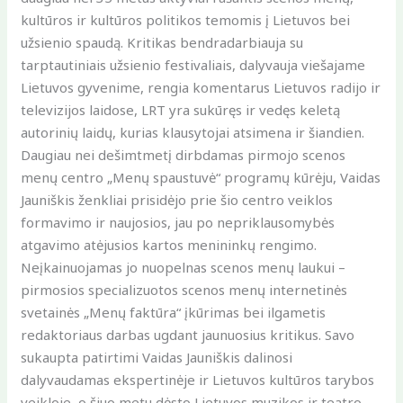
kultūros ir kultūros politikos temomis į Lietuvos bei
užsienio spaudą. Kritikas bendradarbiauja su
tarptautiniais užsienio festivaliais, dalyvauja viešajame
Lietuvos gyvenime, rengia komentarus Lietuvos radijo ir
televizijos laidose, LRT yra sukūręs ir vedęs keletą
autorinių laidų, kurias klausytojai atsimena ir šiandien.
Daugiau nei dešimtmetį dirbdamas pirmojo scenos
menų centro „Menų spaustuvė“ programų kūrėju, Vaidas
Jauniškis ženkliai prisidėjo prie šio centro veiklos
formavimo ir naujosios, jau po nepriklausomybės
atgavimo atėjusios kartos menininkų rengimo.
Neįkainuojamas jo nuopelnas scenos menų laukui –
pirmosios specializuotos scenos menų internetinės
svetainės „Menų faktūra“ įkūrimas bei ilgametis
redaktoriaus darbas ugdant jaunuosius kritikus. Savo
sukaupta patirtimi Vaidas Jauniškis dalinosi
dalyvaudamas ekspertinėje ir Lietuvos kultūros tarybos
veikloje, o šiuo metu dėsto Lietuvos muzikos ir teatro