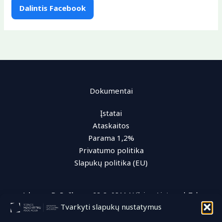
Dalintis Facebook
Dokumentai
Įstatai
Ataskaitos
Parama 1,2%
Privatumo politika
Slapukų politika (EU)
Adresas: D. Poškos g. 28-3, 08114 Vilnius, Lietuva | Tel.:
Tvarkyti slapukų nustatymus
+370 (616) 96 622 | El. paštas: info@smka.lt