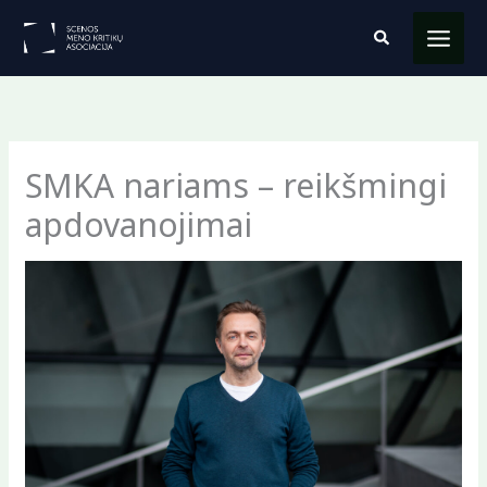
Pereiti
Paieška
prie
turinio
SMKA nariams – reikšmingi
apdovanojimai