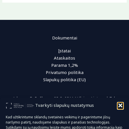
Dokumentai
Įstatai
Ataskaitos
Parama 1,2%
Privatumo politika
Slapukų politika (EU)
Adresas: D. Poškos g. 28-3, 08114 Vilnius, Lietuva | Tel.:
Tvarkyti slapukų nustatymus
+370 (616) 96 622 | El. paštas: info@smka.lt
Kad užtikrintume sklandų svetainės veikimą ir pagerintume jūsų
naršymo patirtį, naudojame slapukus ir panašias technologijas.
© 2026 Scenos meno kritikų asociacija
Sutikdami su jų naudojimu leisite mums apdoroti tokią informaciją kaip