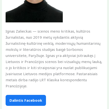
Ignas Zalieckas — scenos meno kritikas, kultūros
žurnalistas, nuo 2019 metų vykdantis aktyvią
žurnalistinę-kultūrinę veiklą, moderniųjų humanitarinių
mokslų ir literatūros studijas baigė Sorbonos
universitete, Paryžiuje. Ignas yra aktyviai įsitraukęs į
Lietuvos ir Prancūzijos scenos bei vizualiųjų menų lauką,
o jo kritikos ir kiti straipsniai yra nuolat publikuojami
įvairiuose Lietuvos medijos platformose. Pastaraisiais
metais dirba radijo LRT Klasika korespondentu
Prancūzijoje.
Dalintis Facebook