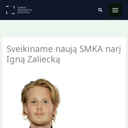
Pereiti
Paieška
prie
turinio
Sveikiname naują SMKA narį
Igną Zaliecką